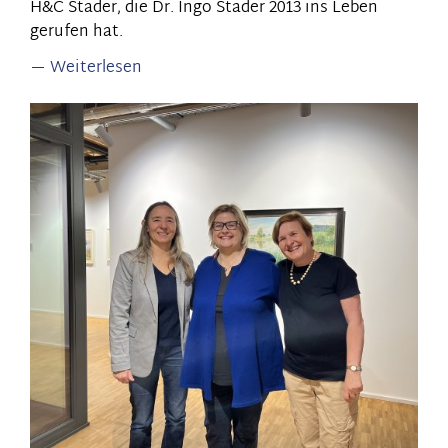
H&C Stader, die Dr. Ingo Stader 2013 ins Leben
gerufen hat.
Weiterlesen
über
Besuch
bei
H&C
Stader:
Geschichtskommunikation
als
Mehrwert
für
das
Unternehmen