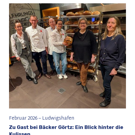
2026“
bei
strahlendem
Sonnenschein
Februar 2026
–
Ludwigshafen
Zu Gast bei Bäcker Görtz: Ein Blick hinter die
Kulissen