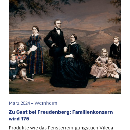
bei
Daimler
Buses:
„Das
Geschäft
ist
zurück“
März 2024
–
Weinheim
Zu Gast bei Freudenberg: Familienkonzern
wird 175
Produkte wie das Fensterreinigungstuch Vileda