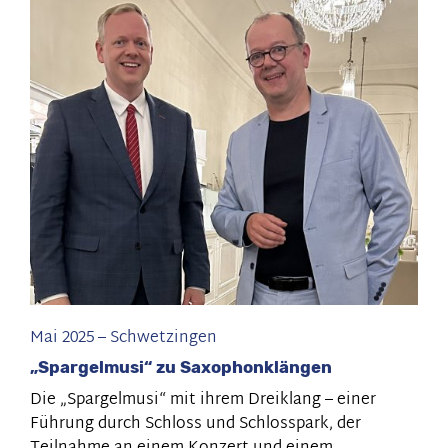
bei
Gehr:
„Hidden
Champion“
in
Neckarau
Mai 2025
–
Schwetzingen
„Spargelmusi“ zu Saxophonklängen
Die „Spargelmusi“ mit ihrem Dreiklang – einer
Führung durch Schloss und Schlosspark, der