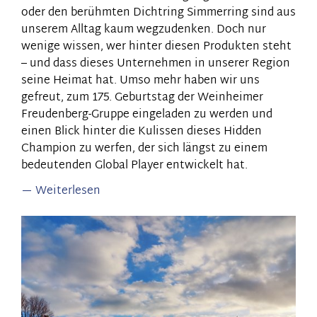
oder den berühmten Dichtring Simmerring sind aus
unserem Alltag kaum wegzudenken. Doch nur
wenige wissen, wer hinter diesen Produkten steht
– und dass dieses Unternehmen in unserer Region
seine Heimat hat. Umso mehr haben wir uns
gefreut, zum 175. Geburtstag der Weinheimer
Freudenberg-Gruppe eingeladen zu werden und
einen Blick hinter die Kulissen dieses Hidden
Champion zu werfen, der sich längst zu einem
bedeutenden Global Player entwickelt hat.
Weiterlesen
über
Zu
Gast
bei
Freudenberg:
Familienkonzern
wird