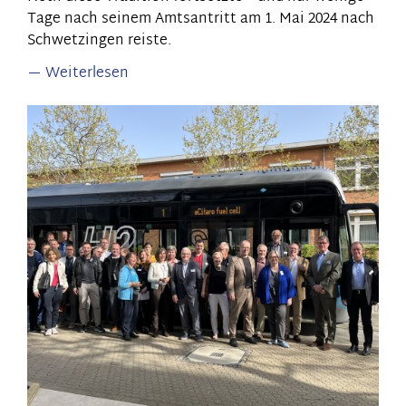
Tage nach seinem Amtsantritt am 1. Mai 2024 nach
Schwetzingen reiste.
Weiterlesen
über
Einladung
des
Sparkassenverbands
Baden-
Württemberg
am
14.
Mai
2024