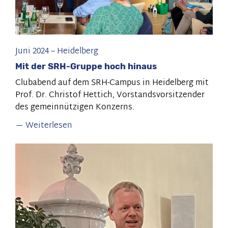
Juni 2024
–
Heidelberg
Mit der SRH-Gruppe hoch hinaus
Clubabend auf dem SRH-Campus in Heidelberg mit
Prof. Dr. Christof Hettich, Vorstandsvorsitzender
des gemeinnützigen Konzerns.
Weiterlesen
über
Mit
der
SRH-
Gruppe
hoch
hinaus