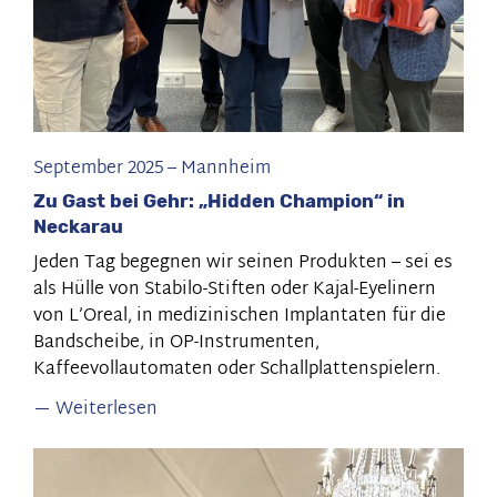
der
Welt
September 2025
–
Mannheim
Zu Gast bei Gehr: „Hidden Champion“ in
Neckarau
Jeden Tag begegnen wir seinen Produkten – sei es
als Hülle von Stabilo-Stiften oder Kajal-Eyelinern
von L’Oreal, in medizinischen Implantaten für die
Bandscheibe, in OP-Instrumenten,
Kaffeevollautomaten oder Schallplattenspielern.
Weiterlesen
über
Zu
Gast