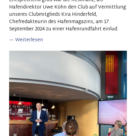
Entsprechend groß war die Resonanz, als
Hafendirektor Uwe Köhn den Club auf Vermittlung
unseres Clubmitglieds Kira Hinderfeld,
Chefredakteurin des Hafenmagazins, am 17.
September 2024 zu einer Hafenrundfahrt einlud.
Weiterlesen
über
Zu
Gast
im
Mannheimer
Hafen