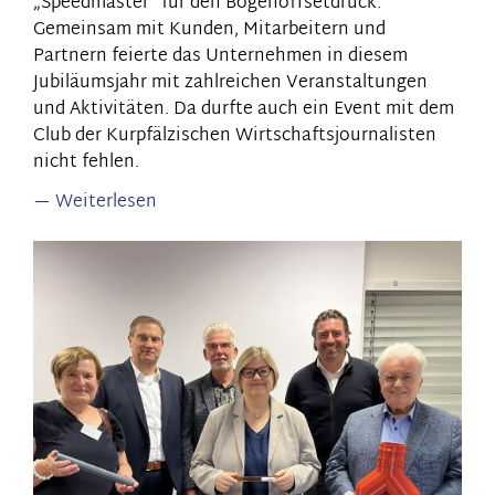
„Speedmaster“ für den Bogenoffsetdruck.
Gemeinsam mit Kunden, Mitarbeitern und
Partnern feierte das Unternehmen in diesem
Jubiläumsjahr mit zahlreichen Veranstaltungen
und Aktivitäten. Da durfte auch ein Event mit dem
Club der Kurpfälzischen Wirtschaftsjournalisten
nicht fehlen.
Weiterlesen
über
175
Jahre
Heidelberger
Druckmaschinen:
Zu
Gast
beim
größten
Druckmaschinenhersteller