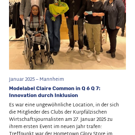
Alles
rund
um
die
Kaffeebohne
Januar 2025
–
Mannheim
Modelabel Claire Common in Q 6 Q 7:
Innovation durch Inklusion
Es war eine ungewöhnliche Location, in der sich
die Mitglieder des Clubs der Kurpfälzischen
Wirtschaftsjournalisten am 27. Januar 2025 zu
ihrem ersten Event im neuen Jahr trafen:
Treffpunkt war der Hometown Glory Store im